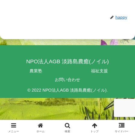
happy
NPO法人AGB 淡路島農癒(ノイル)
農業塾
福祉支援
お問い合わせ
© 2022 NPO法人AGB 淡路島農癒(ノイル).
メニュー
ホーム
検索
トップ
サイドバー